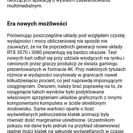
tworzących aplikację o wysokim zaawansowaniu
multimedialnym.
Era nowych możliwości
Porównując poszczególne układy pod względem czystej
wydajności i mocy obliczeniowej nie sposób nie
zauważyć, że na tle poprzednich generacji nowe układy
RTX 3070 i 3080 prezentują się bardzo okazale. Test
nowych kart odbył się przy udziale wiodących na rynku i
cenionych przez graczy produkcji ze świata gamingu
prezentowanych w formacie 4K. Przy niektórych tytułach
różnice w wydajności oscylowały w granicach nawet
kilkudziesięciu procent, co jest naprawdę imponującym
osiągnięciem. Owszem, należy brać poprawkę na to, że
osiągnięcie takich wyników było podyktowane
właściwym sprzężeniem układów graficznych z innymi
komponentami komputera w ściśle określonym
środowisku. Same wartości oparte o ilość
wyświetlanych jednocześnie klatek animacji były
również dość marginalnie uśrednione. Uczestnikom
pokazu nie dane było jednak na przykład obserwować
realnej ilości klatek na sekundę wyświetlanych w czasie