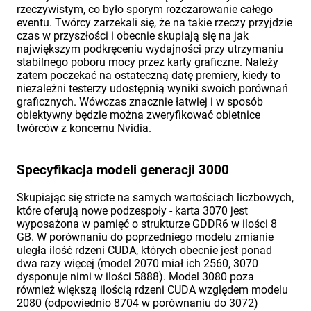
rzeczywistym, co było sporym rozczarowanie całego
eventu. Twórcy zarzekali się, że na takie rzeczy przyjdzie
czas w przyszłości i obecnie skupiają się na jak
największym podkręceniu wydajności przy utrzymaniu
stabilnego poboru mocy przez karty graficzne. Należy
zatem poczekać na ostateczną datę premiery, kiedy to
niezależni testerzy udostępnią wyniki swoich porównań
graficznych. Wówczas znacznie łatwiej i w sposób
obiektywny będzie można zweryfikować obietnice
twórców z koncernu Nvidia.
Specyfikacja modeli generacji 3000
Skupiając się stricte na samych wartościach liczbowych,
które oferują nowe podzespoły - karta 3070 jest
wyposażona w pamięć o strukturze GDDR6 w ilości 8
GB. W porównaniu do poprzedniego modelu zmianie
uległa ilość rdzeni CUDA, których obecnie jest ponad
dwa razy więcej (model 2070 miał ich 2560, 3070
dysponuje nimi w ilości 5888). Model 3080 poza
również większą ilością rdzeni CUDA względem modelu
2080 (odpowiednio 8704 w porównaniu do 3072)