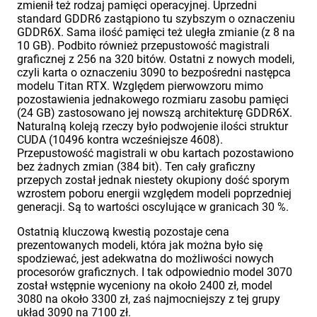
zmienił też rodzaj pamięci operacyjnej. Uprzedni
standard GDDR6 zastąpiono tu szybszym o oznaczeniu
GDDR6X. Sama ilość pamięci też uległa zmianie (z 8 na
10 GB). Podbito również przepustowość magistrali
graficznej z 256 na 320 bitów. Ostatni z nowych modeli,
czyli karta o oznaczeniu 3090 to bezpośredni następca
modelu Titan RTX. Względem pierwowzoru mimo
pozostawienia jednakowego rozmiaru zasobu pamięci
(24 GB) zastosowano jej nowszą architekturę GDDR6X.
Naturalną koleją rzeczy było podwojenie ilości struktur
CUDA (10496 kontra wcześniejsze 4608).
Przepustowość magistrali w obu kartach pozostawiono
bez żadnych zmian (384 bit). Ten cały graficzny
przepych został jednak niestety okupiony dość sporym
wzrostem poboru energii względem modeli poprzedniej
generacji. Są to wartości oscylujące w granicach 30 %.
Ostatnią kluczową kwestią pozostaje cena
prezentowanych modeli, która jak można było się
spodziewać, jest adekwatna do możliwości nowych
procesorów graficznych. I tak odpowiednio model 3070
został wstępnie wyceniony na około 2400 zł, model
3080 na około 3300 zł, zaś najmocniejszy z tej grupy
układ 3090 na 7100 zł.