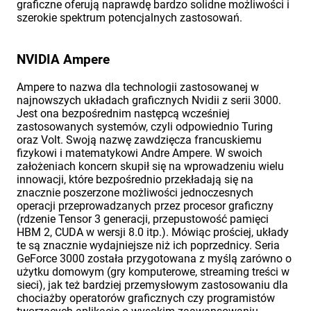
graficzne oferują naprawdę bardzo solidne możliwości i
szerokie spektrum potencjalnych zastosowań.
NVIDIA Ampere
Ampere to nazwa dla technologii zastosowanej w
najnowszych układach graficznych Nvidii z serii 3000.
Jest ona bezpośrednim następcą wcześniej
zastosowanych systemów, czyli odpowiednio Turing
oraz Volt. Swoją nazwę zawdzięcza francuskiemu
fizykowi i matematykowi Andre Ampere. W swoich
założeniach koncern skupił się na wprowadzeniu wielu
innowacji, które bezpośrednio przekładają się na
znacznie poszerzone możliwości jednoczesnych
operacji przeprowadzanych przez procesor graficzny
(rdzenie Tensor 3 generacji, przepustowość pamięci
HBM 2, CUDA w wersji 8.0 itp.). Mówiąc prościej, układy
te są znacznie wydajniejsze niż ich poprzednicy. Seria
GeForce 3000 została przygotowana z myślą zarówno o
użytku domowym (gry komputerowe, streaming treści w
sieci), jak też bardziej przemysłowym zastosowaniu dla
chociażby operatorów graficznych czy programistów