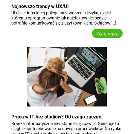
Najnowsze trendy w UX/UI
UI (User Interface) polega na stworzeniu języka, dzięki
któremu oprogramowanie jak najefektywniej będzie
potrafiło komunikować się z użytkownikiem. Składow[...]
Czytaj więcej
Praca w IT bez studiów? Od czego zacząć.
Branża informatyczna nieustannie się rozwija. Generuje to
ciągłe zapotrzebowanie na nowych pracowników. Na rynku
branży IT często brakuje specjalistów i rąk do [...]