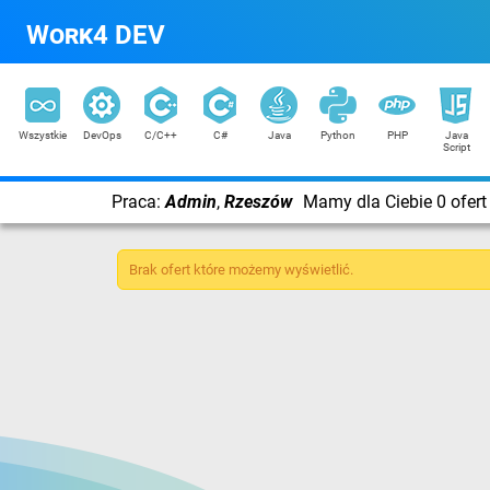
Work4 DEV
Wszystkie
DevOps
C/C++
C#
Java
Python
PHP
Java
Script
Praca:
Admin
,
Rzeszów
Mamy dla Ciebie 0 ofert
Brak ofert które możemy wyświetlić.