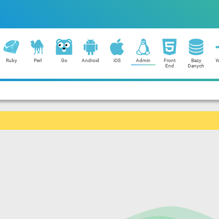
Ruby
Perl
Go
Android
iOS
Admin
Front
Bazy
W
End
Danych