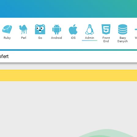
Ruby
Perl
Go
Android
iOS
Admin
Front
Bazy
W
End
Danych
fert