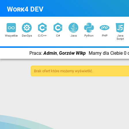
Work4 DEV
Wszystkie
DevOps
C/C++
C#
Java
Python
PHP
Java
Script
Praca:
Admin
,
Gorzów Wlkp
Mamy dla Ciebie 0 o
Brak ofert które możemy wyświetlić.