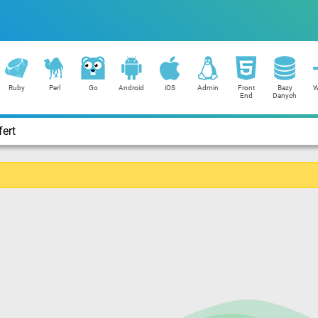
Ruby
Perl
Go
Android
iOS
Admin
Front
Bazy
W
End
Danych
ert