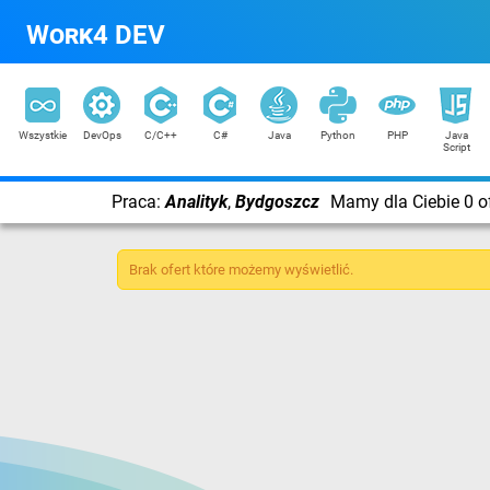
Work4 DEV
Wszystkie
DevOps
C/C++
C#
Java
Python
PHP
Java
Script
Praca:
Analityk
,
Bydgoszcz
Mamy dla Ciebie 0 of
Brak ofert które możemy wyświetlić.