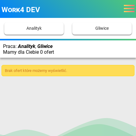
Work4 DEV
Analityk
Gliwice
Praca:
Analityk
,
Gliwice
Mamy dla Ciebie 0 ofert
Brak ofert które możemy wyświetlić.