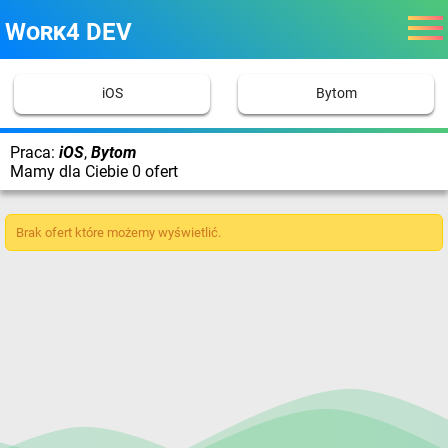
Work4 DEV
iOS
Bytom
Praca:
iOS
,
Bytom
Mamy dla Ciebie 0 ofert
Brak ofert które możemy wyświetlić.