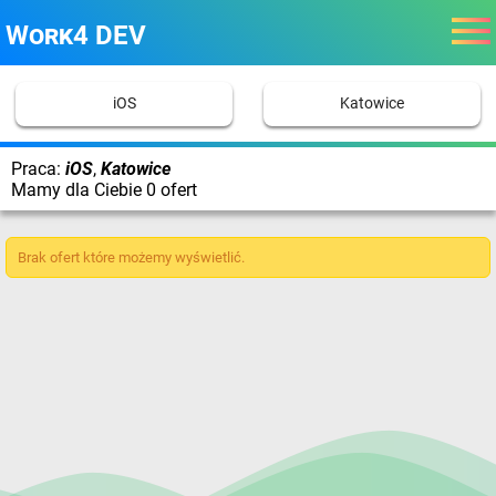
Work4 DEV
iOS
Katowice
Praca:
iOS
,
Katowice
Mamy dla Ciebie 0 ofert
Brak ofert które możemy wyświetlić.