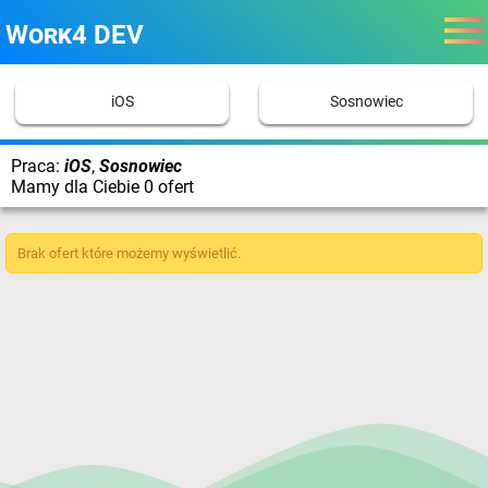
Work4 DEV
iOS
Sosnowiec
Praca:
iOS
,
Sosnowiec
Mamy dla Ciebie 0 ofert
Brak ofert które możemy wyświetlić.