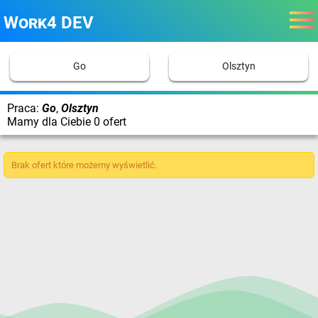
Work4 DEV
Go
Olsztyn
Praca:
Go
,
Olsztyn
Mamy dla Ciebie 0 ofert
Brak ofert które możemy wyświetlić.