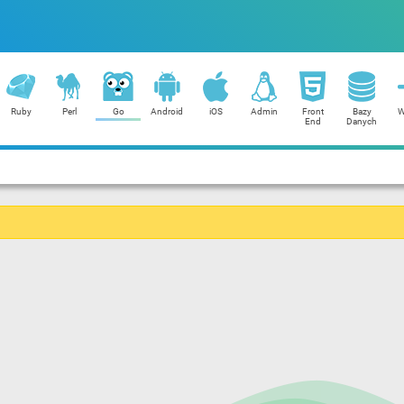
Ruby
Perl
Go
Android
iOS
Admin
Front
Bazy
W
End
Danych