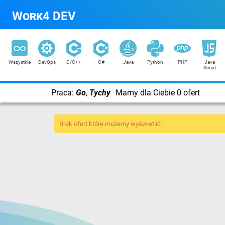
Work4 DEV
Wszystkie
DevOps
C/C++
C#
Java
Python
PHP
Java
Script
Praca:
Go
,
Tychy
Mamy dla Ciebie 0 ofert
Brak ofert które możemy wyświetlić.