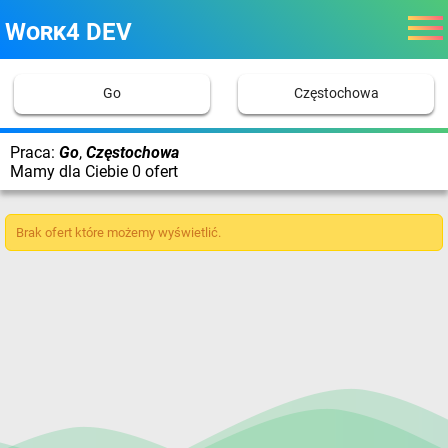
Work4 DEV
Go
Częstochowa
Praca:
Go
,
Częstochowa
Mamy dla Ciebie 0 ofert
Brak ofert które możemy wyświetlić.