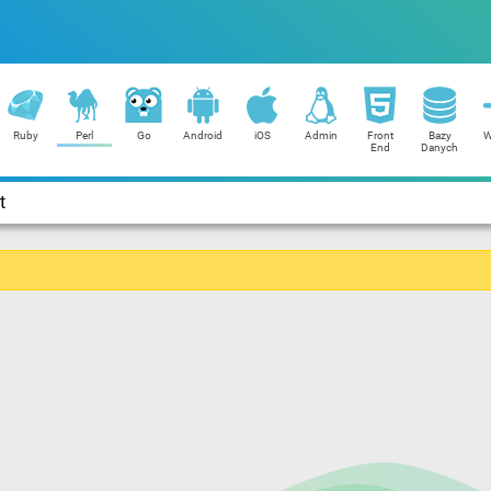
Ruby
Perl
Go
Android
iOS
Admin
Front
Bazy
W
End
Danych
t