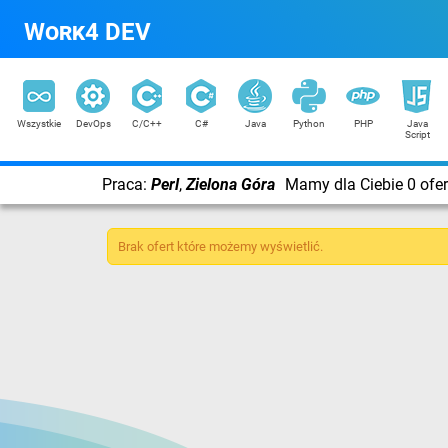
Work4 DEV
Wszystkie
DevOps
C/C++
C#
Java
Python
PHP
Java
Script
Praca:
Perl
,
Zielona Góra
Mamy dla Ciebie 0 ofer
Brak ofert które możemy wyświetlić.