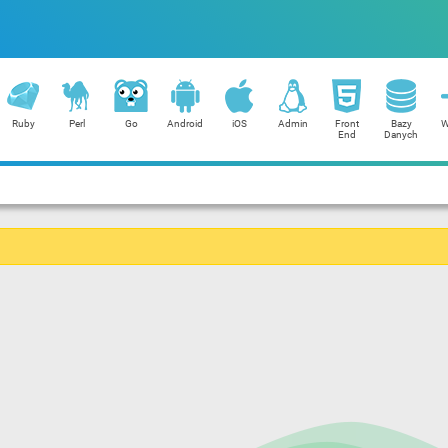
Ruby
Perl
Go
Android
iOS
Admin
Front
Bazy
W
End
Danych