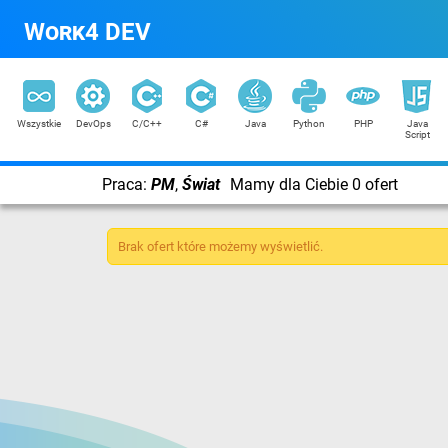
Work4 DEV
Wszystkie
DevOps
C/C++
C#
Java
Python
PHP
Java
Script
Praca:
PM
,
Świat
Mamy dla Ciebie 0 ofert
Brak ofert które możemy wyświetlić.