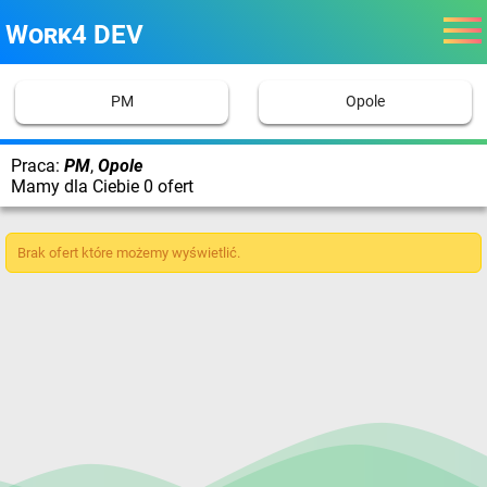
Work4 DEV
PM
Opole
Praca:
PM
,
Opole
Mamy dla Ciebie 0 ofert
Brak ofert które możemy wyświetlić.