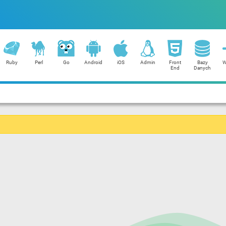
Ruby
Perl
Go
Android
iOS
Admin
Front
Bazy
W
End
Danych