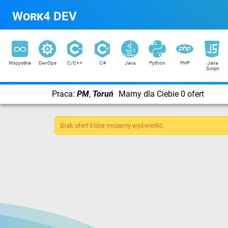
Work4 DEV
Wszystkie
DevOps
C/C++
C#
Java
Python
PHP
Java
Script
Praca:
PM
,
Toruń
Mamy dla Ciebie 0 ofert
Brak ofert które możemy wyświetlić.