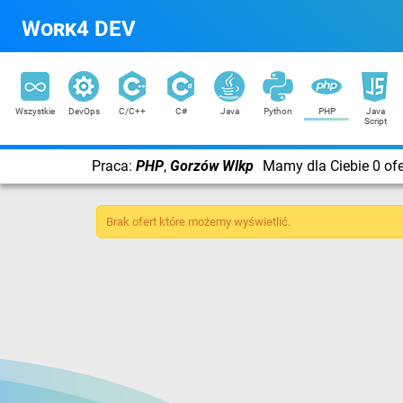
Work4 DEV
Wszystkie
DevOps
C/C++
C#
Java
Python
PHP
Java
Script
Praca:
PHP
,
Gorzów Wlkp
Mamy dla Ciebie 0 ofe
Brak ofert które możemy wyświetlić.