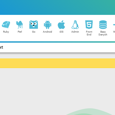
Ruby
Perl
Go
Android
iOS
Admin
Front
Bazy
W
End
Danych
rt