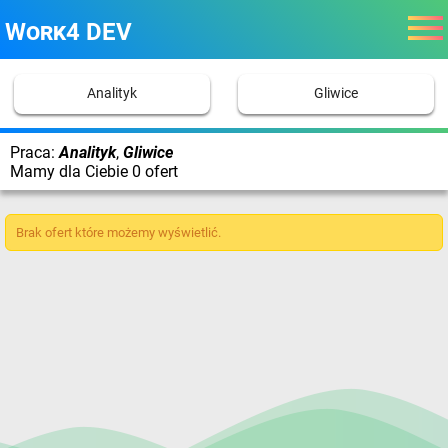
Work4 DEV
Analityk
Gliwice
Praca:
Analityk
,
Gliwice
Mamy dla Ciebie 0 ofert
Brak ofert które możemy wyświetlić.