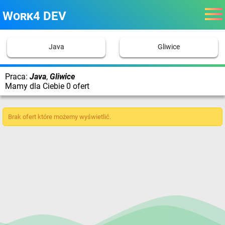
Work4 DEV
Java
Gliwice
Praca:
Java
,
Gliwice
Mamy dla Ciebie 0 ofert
Brak ofert które możemy wyświetlić.