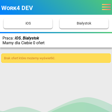
Work4 DEV
iOS
Białystok
Praca:
iOS
,
Białystok
Mamy dla Ciebie 0 ofert
Brak ofert które możemy wyświetlić.