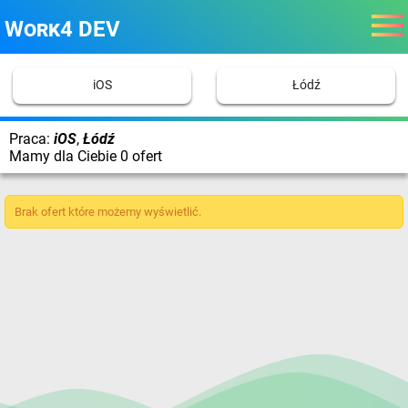
Work4 DEV
iOS
Łódź
Praca:
iOS
,
Łódź
Mamy dla Ciebie 0 ofert
Brak ofert które możemy wyświetlić.