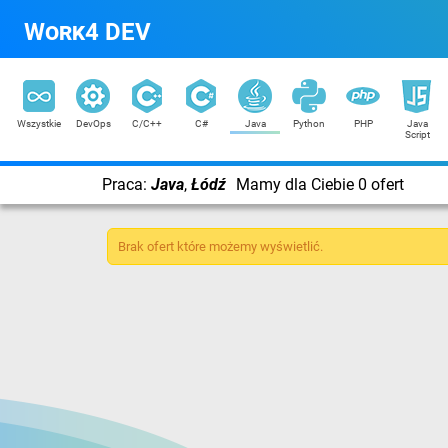
Work4 DEV
Wszystkie
DevOps
C/C++
C#
Java
Python
PHP
Java
Script
Praca:
Java
,
Łódź
Mamy dla Ciebie 0 ofert
Brak ofert które możemy wyświetlić.