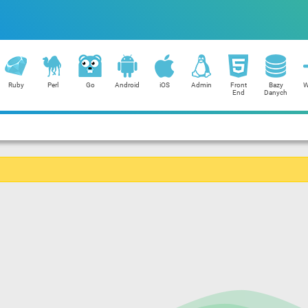
Ruby
Perl
Go
Android
iOS
Admin
Front
Bazy
W
End
Danych