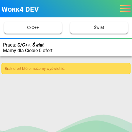
Work4 DEV
C/C++
Świat
Praca:
C/C++
,
Świat
Mamy dla Ciebie 0 ofert
Brak ofert które możemy wyświetlić.