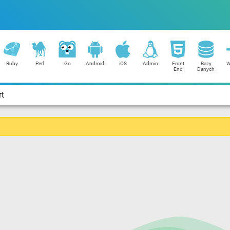
Ruby
Perl
Go
Android
iOS
Admin
Front
Bazy
W
End
Danych
rt