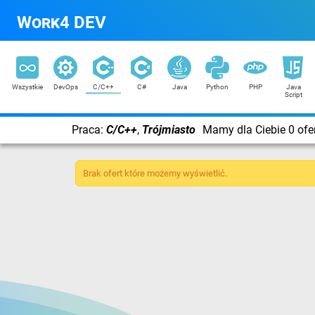
Work4 DEV
Wszystkie
DevOps
C/C++
C#
Java
Python
PHP
Java
Script
Praca:
C/C++
,
Trójmiasto
Mamy dla Ciebie 0 ofe
Brak ofert które możemy wyświetlić.