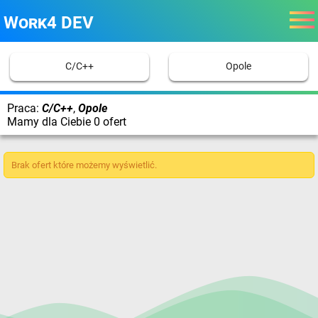
Work4 DEV
C/C++
Opole
Praca:
C/C++
,
Opole
Mamy dla Ciebie 0 ofert
Brak ofert które możemy wyświetlić.