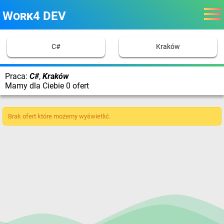
Work4 DEV
C#
Kraków
Praca:
C#
,
Kraków
Mamy dla Ciebie 0 ofert
Brak ofert które możemy wyświetlić.