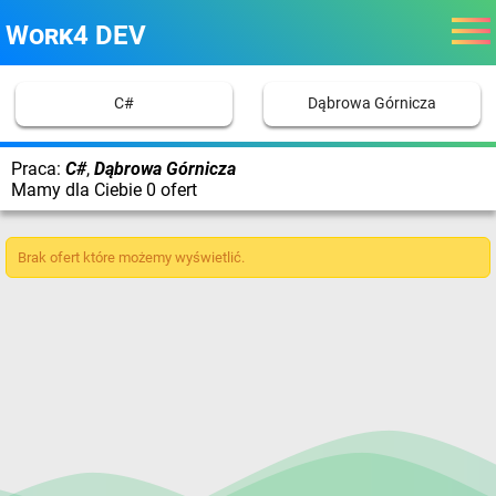
Work4 DEV
C#
Dąbrowa Górnicza
Praca:
C#
,
Dąbrowa Górnicza
Mamy dla Ciebie 0 ofert
Brak ofert które możemy wyświetlić.