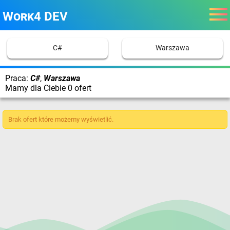
Work4 DEV
C#
Warszawa
Praca:
C#
,
Warszawa
Mamy dla Ciebie 0 ofert
Brak ofert które możemy wyświetlić.