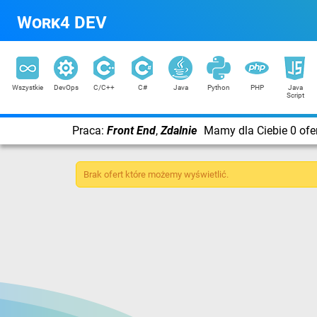
Work4 DEV
Wszystkie
DevOps
C/C++
C#
Java
Python
PHP
Java
Script
Praca:
Front End
,
Zdalnie
Mamy dla Ciebie 0 ofe
Brak ofert które możemy wyświetlić.