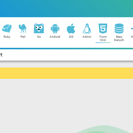
Ruby
Perl
Go
Android
iOS
Admin
Front
Bazy
W
End
Danych
rt