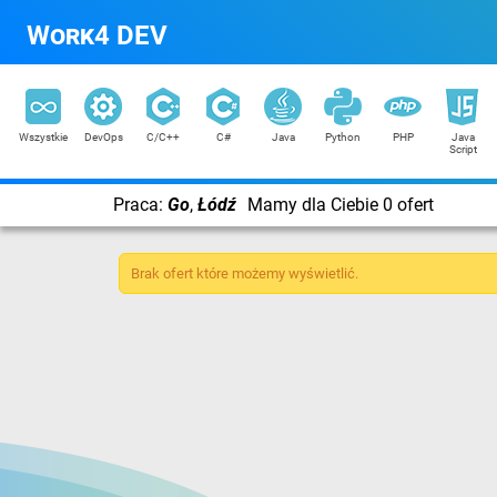
Work4 DEV
Wszystkie
DevOps
C/C++
C#
Java
Python
PHP
Java
Script
Praca:
Go
,
Łódź
Mamy dla Ciebie 0 ofert
Brak ofert które możemy wyświetlić.