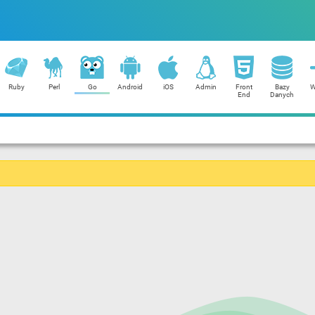
Ruby
Perl
Go
Android
iOS
Admin
Front
Bazy
W
End
Danych