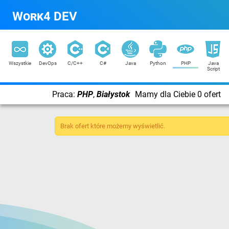
Work4 DEV
Wszystkie
DevOps
C/C++
C#
Java
Python
PHP
Java
Script
Praca:
PHP
,
Białystok
Mamy dla Ciebie 0 ofert
Brak ofert które możemy wyświetlić.