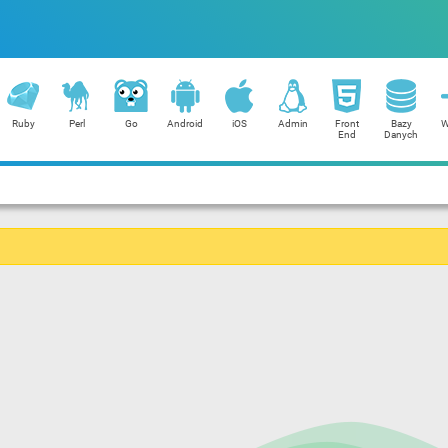
Ruby
Perl
Go
Android
iOS
Admin
Front
Bazy
W
End
Danych