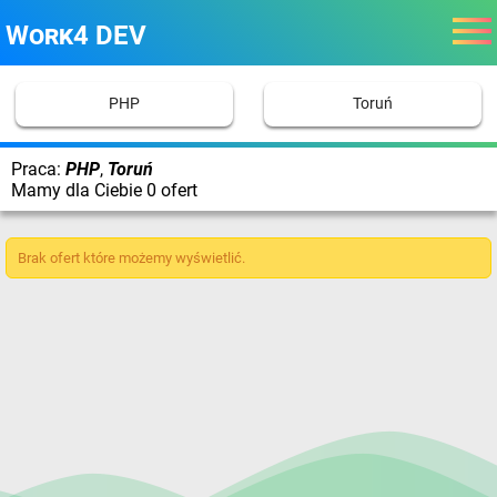
Work4 DEV
PHP
Toruń
Praca:
PHP
,
Toruń
Mamy dla Ciebie 0 ofert
Brak ofert które możemy wyświetlić.