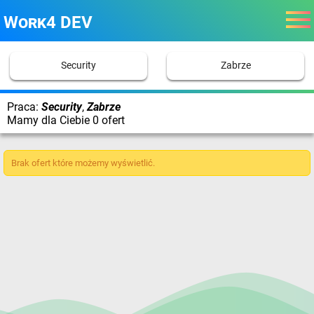
Work4 DEV
Security
Zabrze
Praca:
Security
,
Zabrze
Mamy dla Ciebie 0 ofert
Brak ofert które możemy wyświetlić.