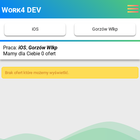
Work4 DEV
iOS
Gorzów Wlkp
Praca:
iOS
,
Gorzów Wlkp
Mamy dla Ciebie 0 ofert
Brak ofert które możemy wyświetlić.