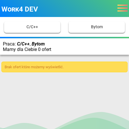
Work4 DEV
C/C++
Bytom
Praca:
C/C++
,
Bytom
Mamy dla Ciebie 0 ofert
Brak ofert które możemy wyświetlić.