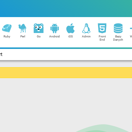
Ruby
Perl
Go
Android
iOS
Admin
Front
Bazy
W
End
Danych
rt