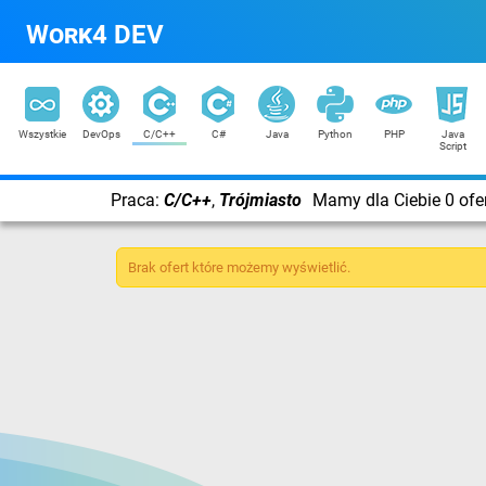
Work4 DEV
Wszystkie
DevOps
C/C++
C#
Java
Python
PHP
Java
Script
Praca:
C/C++
,
Trójmiasto
Mamy dla Ciebie 0 ofe
Brak ofert które możemy wyświetlić.