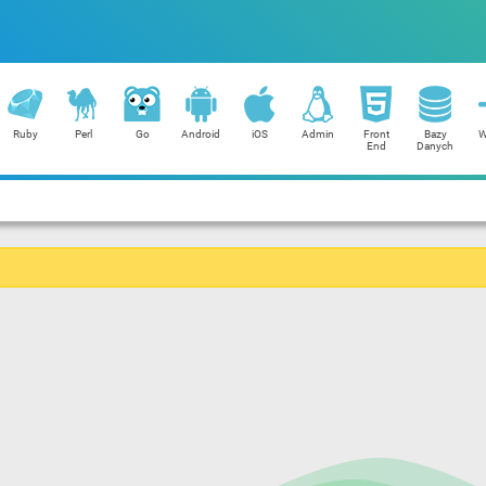
Ruby
Perl
Go
Android
iOS
Admin
Front
Bazy
W
End
Danych