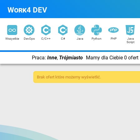
Work4 DEV
Wszystkie
DevOps
C/C++
C#
Java
Python
PHP
Java
Script
Praca:
Inne
,
Trójmiasto
Mamy dla Ciebie 0 ofert
Brak ofert które możemy wyświetlić.