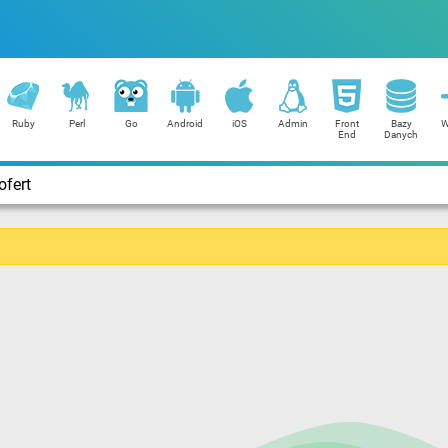
Ruby
Perl
Go
Android
iOS
Admin
Front
Bazy
W
End
Danych
ofert