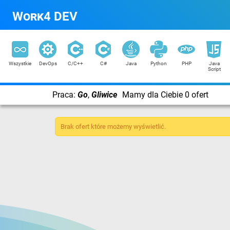
Work4 DEV
Wszystkie
DevOps
C/C++
C#
Java
Python
PHP
Java
Script
Praca:
Go
,
Gliwice
Mamy dla Ciebie 0 ofert
Brak ofert które możemy wyświetlić.