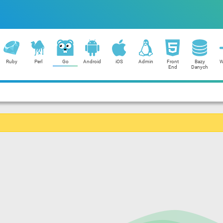
Ruby
Perl
Go
Android
iOS
Admin
Front
Bazy
W
End
Danych