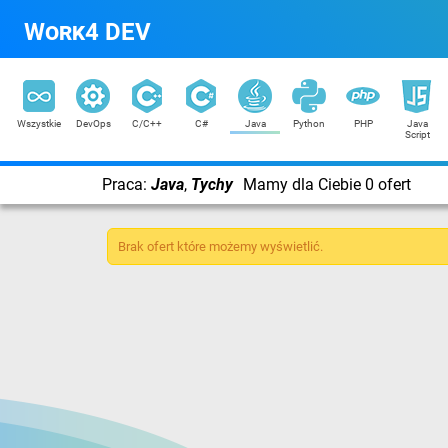
Work4 DEV
Wszystkie
DevOps
C/C++
C#
Java
Python
PHP
Java
Script
Praca:
Java
,
Tychy
Mamy dla Ciebie 0 ofert
Brak ofert które możemy wyświetlić.