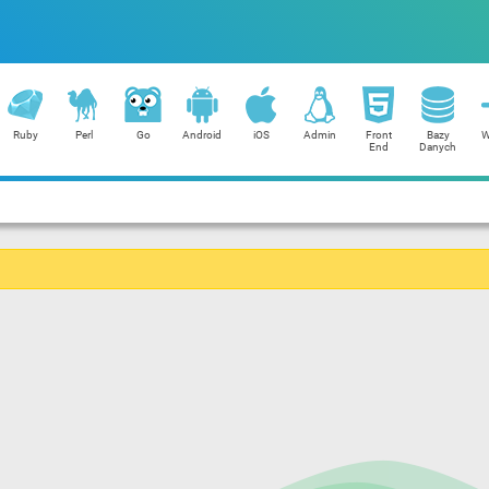
Ruby
Perl
Go
Android
iOS
Admin
Front
Bazy
W
End
Danych