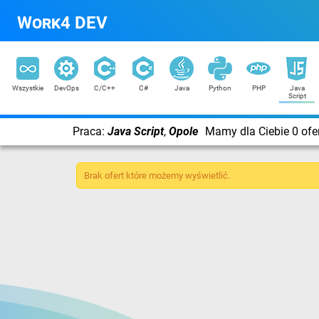
Work4 DEV
Wszystkie
DevOps
C/C++
C#
Java
Python
PHP
Java
Script
Praca:
Java Script
,
Opole
Mamy dla Ciebie 0 ofe
Brak ofert które możemy wyświetlić.