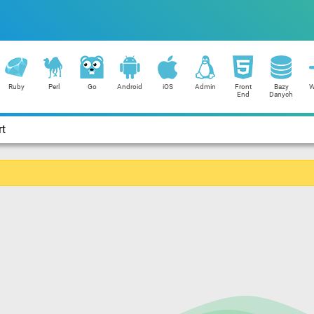
Ruby
Perl
Go
Android
iOS
Admin
Front
Bazy
W
End
Danych
rt