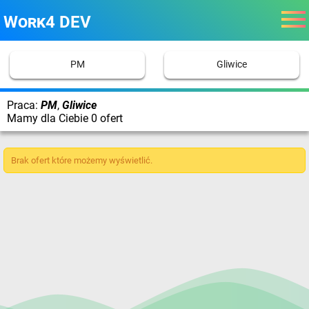
Work4 DEV
PM
Gliwice
Praca:
PM
,
Gliwice
Mamy dla Ciebie 0 ofert
Brak ofert które możemy wyświetlić.