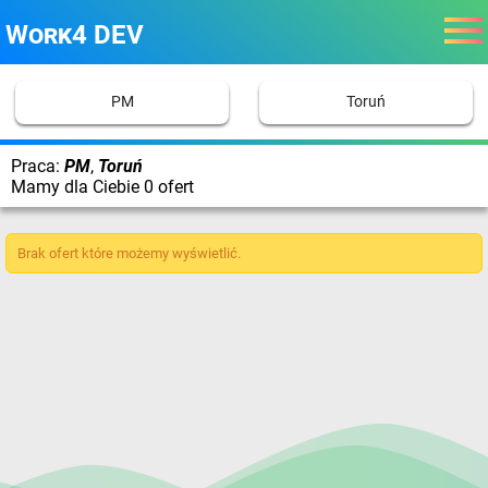
Work4 DEV
PM
Toruń
Praca:
PM
,
Toruń
Mamy dla Ciebie 0 ofert
Brak ofert które możemy wyświetlić.