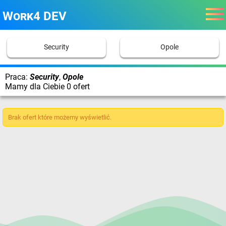
Work4 DEV
Security
Opole
Praca:
Security
,
Opole
Mamy dla Ciebie 0 ofert
Brak ofert które możemy wyświetlić.