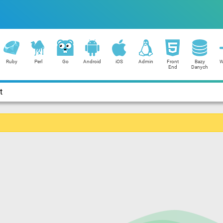
Ruby
Perl
Go
Android
iOS
Admin
Front
Bazy
W
End
Danych
t