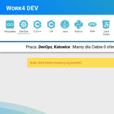
Work4 DEV
Wszystkie
DevOps
C/C++
C#
Java
Python
PHP
Java
Script
Praca:
DevOps
,
Katowice
Mamy dla Ciebie 0 ofer
Brak ofert które możemy wyświetlić.