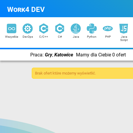
Work4 DEV
Wszystkie
DevOps
C/C++
C#
Java
Python
PHP
Java
Script
Praca:
Gry
,
Katowice
Mamy dla Ciebie 0 ofert
Brak ofert które możemy wyświetlić.