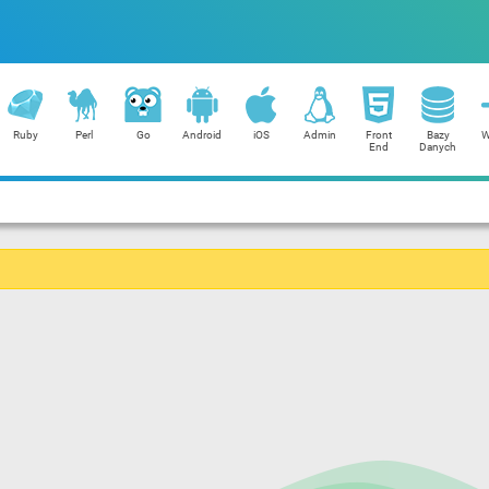
Ruby
Perl
Go
Android
iOS
Admin
Front
Bazy
W
End
Danych