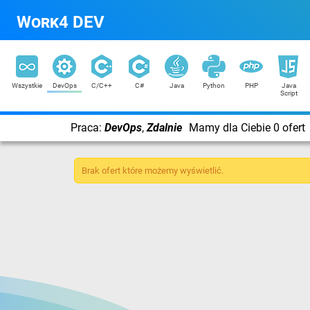
Work4 DEV
Wszystkie
DevOps
C/C++
C#
Java
Python
PHP
Java
Script
Praca:
DevOps
,
Zdalnie
Mamy dla Ciebie 0 ofert
Brak ofert które możemy wyświetlić.