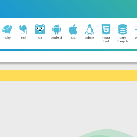
Ruby
Perl
Go
Android
iOS
Admin
Front
Bazy
W
End
Danych