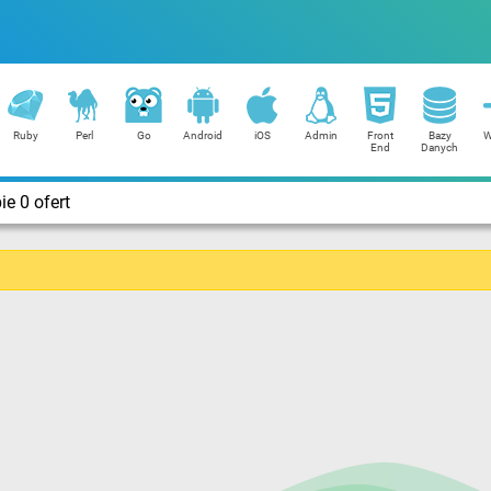
Ruby
Perl
Go
Android
iOS
Admin
Front
Bazy
W
End
Danych
e 0 ofert