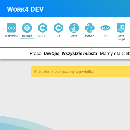
Work4 DEV
Wszystkie
DevOps
C/C++
C#
Java
Python
PHP
Java
Script
Praca:
DevOps
,
Wszystkie miasta
Mamy dla Ciebi
Brak ofert które możemy wyświetlić.