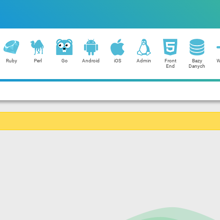
Ruby
Perl
Go
Android
iOS
Admin
Front
Bazy
W
End
Danych