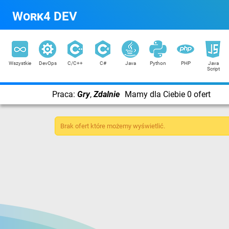
Work4 DEV
Wszystkie
DevOps
C/C++
C#
Java
Python
PHP
Java
Script
Praca:
Gry
,
Zdalnie
Mamy dla Ciebie 0 ofert
Brak ofert które możemy wyświetlić.