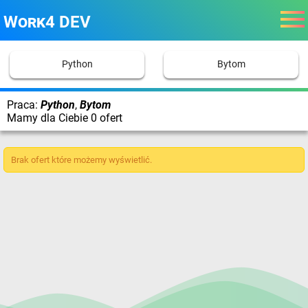
Work4 DEV
Python
Bytom
Praca:
Python
,
Bytom
Mamy dla Ciebie 0 ofert
Brak ofert które możemy wyświetlić.