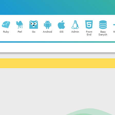
Ruby
Perl
Go
Android
iOS
Admin
Front
Bazy
W
End
Danych