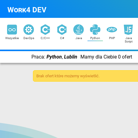
Work4 DEV
Wszystkie
DevOps
C/C++
C#
Java
Python
PHP
Java
Script
Praca:
Python
,
Lublin
Mamy dla Ciebie 0 ofert
Brak ofert które możemy wyświetlić.